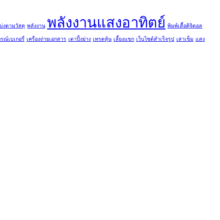
พลังงานแสงอาทิตย์
บ่งตามวัสดุ
พลังงาน
พิมพ์เสื้อดิจิตอล
กรณ์เบเกอรี่
เครื่องถ่ายเอกสาร
เตาปิ้งย่าง
เทรดหุ้น
เลี้ยงแขก
เว็บไซต์สำเร็จรูป
เสาเข็ม
แสง