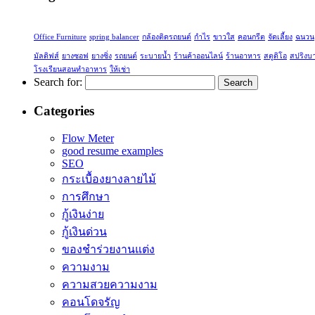
Office Furniture
spring balancer
กล้องติดรถยนต์
กำไร
ขาวใส
คอนกรีต
จัดเลี้ยง
ฉนวน
มัลดิฟส์
ยางซอฟ
ยางซิ่ง
รถยนต์
ระบายน้ำ
ร้านค้าออนไลน์
ร้านอาหาร
สตูดิโอ
สปริงบ
โรงเรียนสอนทำอาหาร
ให้เช่า
Search for:
Categories
Flow Meter
good resume examples
SEO
กระเบื้องยางลายไม้
การศึกษา
กู้เงินง่าย
กู้เงินด่วน
ของชำร่วยงานแต่ง
ความงาม
ความสวยความงาม
คอนโดจรัญ