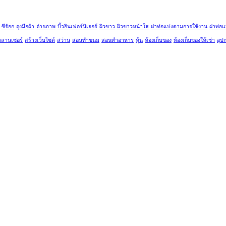
ซีร้อก
ถุงมือผ้า
ถ่ายภาพ
บิ้วอินเฟอร์นิเจอร์
ผิวขาว
ผิวขาวหน้าใส
ฝาท่อแบ่งตามการใช้งาน
ฝาท่อแ
าลานเซอร์
สร้างเว็บไซต์
สว่าน
สอนทำขนม
สอนทำอาหาร
หุ้น
ห้องเก็บของ
ห้องเก็บของให้เช่า
อุป