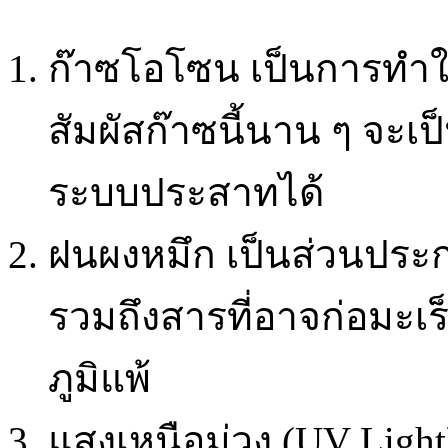
ก๊าซโอโซน เป็นการทำใ
สัมผัสก๊าซนี้นาน ๆ จะ
ระบบประสาทได้
ฝนผงหมึก เป็นส่วนประก
รวมถึงสารที่อาจก่อมะเร
ภูมิแพ้
แสงเหนือม่วง (UV Light