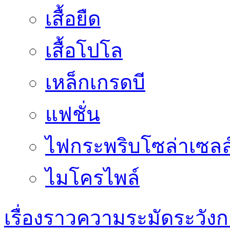
เสื้อยืด
เสื้อโปโล
เหล็กเกรดบี
แฟชั่น
ไฟกระพริบโซล่าเซลล
ไมโครไพล์
เรื่องราวความระมัดระวังก