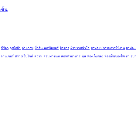
ชั้น
ซีร้อก
ถุงมือผ้า
ถ่ายภาพ
บิ้วอินเฟอร์นิเจอร์
ผิวขาว
ผิวขาวหน้าใส
ฝาท่อแบ่งตามการใช้งาน
ฝาท่อแ
าลานเซอร์
สร้างเว็บไซต์
สว่าน
สอนทำขนม
สอนทำอาหาร
หุ้น
ห้องเก็บของ
ห้องเก็บของให้เช่า
อุป