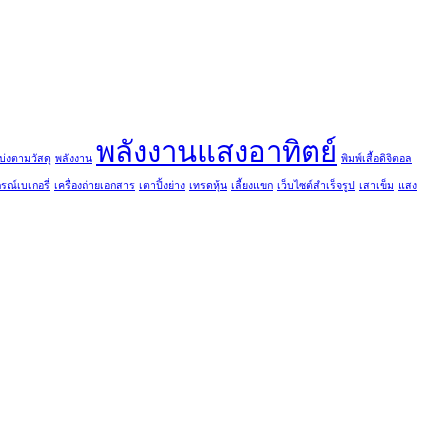
พลังงานแสงอาทิตย์
บ่งตามวัสดุ
พลังงาน
พิมพ์เสื้อดิจิตอล
กรณ์เบเกอรี่
เครื่องถ่ายเอกสาร
เตาปิ้งย่าง
เทรดหุ้น
เลี้ยงแขก
เว็บไซต์สำเร็จรูป
เสาเข็ม
แสง