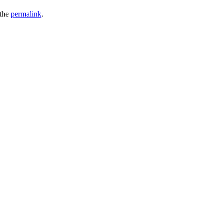
 the
permalink
.