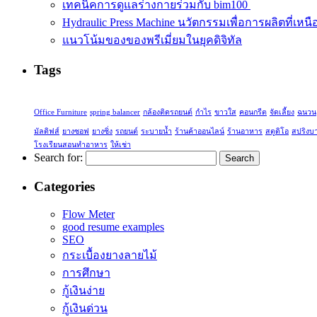
เทคนิคการดูแลร่างกายร่วมกับ bim100
Hydraulic Press Machine นวัตกรรมเพื่อการผลิตที่เหนือ
แนวโน้มของของพรีเมี่ยมในยุคดิจิทัล
Tags
Office Furniture
spring balancer
กล้องติดรถยนต์
กำไร
ขาวใส
คอนกรีต
จัดเลี้ยง
ฉนวน
มัลดิฟส์
ยางซอฟ
ยางซิ่ง
รถยนต์
ระบายน้ำ
ร้านค้าออนไลน์
ร้านอาหาร
สตูดิโอ
สปริงบ
โรงเรียนสอนทำอาหาร
ให้เช่า
Search for:
Categories
Flow Meter
good resume examples
SEO
กระเบื้องยางลายไม้
การศึกษา
กู้เงินง่าย
กู้เงินด่วน