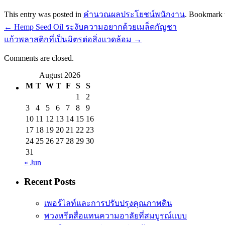
This entry was posted in
คำนวณผลประโยชน์พนักงาน
. Bookmark
←
Hemp Seed Oil ระงับความอยากด้วยเมล็ดกัญชา
แก้วพลาสติกที่เป็นมิตรต่อสิ่งแวดล้อม
→
Comments are closed.
August 2026
M
T
W
T
F
S
S
1
2
3
4
5
6
7
8
9
10
11
12
13
14
15
16
17
18
19
20
21
22
23
24
25
26
27
28
29
30
31
« Jun
Recent Posts
เพอร์ไลท์และการปรับปรุงคุณภาพดิน
พวงหรีดสื่อแทนความอาลัยที่สมบูรณ์แบบ