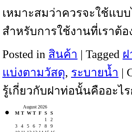
เหมาะสมว่าควรจะใช้แบบ
สำหรับการใช้งานที่เราต้
Posted in
สินค้า
|
Tagged
ฝ
แบ่งตามวัสดุ
,
ระบายน้ำ
|
รู้เกี่ยวกับฝาท่อนั้นคืออะไร
August 2026
M
T
W
T
F
S
S
1
2
3
4
5
6
7
8
9