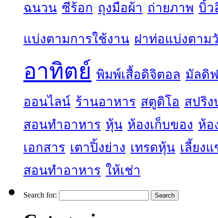
ฉนวน
ซีร้อก
ถุงมือผ้า
ถ่ายภาพ
บิ้
แบ่งตามการใช้งาน
ฝาท่อแบ่งตามวั
อาทิตย์
พิมพ์เสื้อดิจิตอล
มัลดิฟ
ออนไลน์
ร้านอาหาร
สตูดิโอ
สปริง
สอนทำอาหาร
หุ้น
ห้องเก็บของ
ห้อ
เอกสาร
เตาปิ้งย่าง
เทรดหุ้น
เลี้ยง
สอนทำอาหาร
ให้เช่า
Search for: