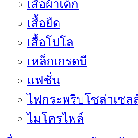
เสื้อผ้าเด็ก
เสื้อยืด
เสื้อโปโล
เหล็กเกรดบี
แฟชั่น
ไฟกระพริบโซล่าเซลล
ไมโครไพล์