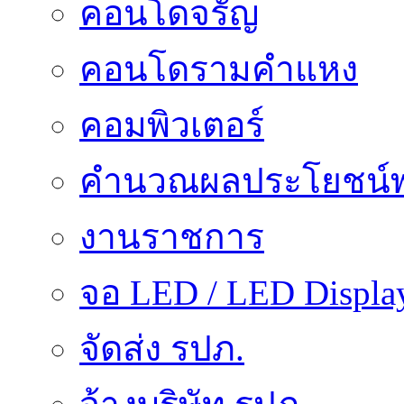
คอนโดจรัญ
คอนโดรามคำแหง
คอมพิวเตอร์
คำนวณผลประโยชน์พ
งานราชการ
จอ LED / LED Displa
จัดส่ง รปภ.