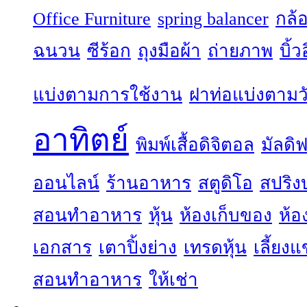
Office Furniture
spring balancer
กล้
ฉนวน
ซีร้อก
ถุงมือผ้า
ถ่ายภาพ
บิ้
แบ่งตามการใช้งาน
ฝาท่อแบ่งตามวั
อาทิตย์
พิมพ์เสื้อดิจิตอล
มัลดิฟ
ออนไลน์
ร้านอาหาร
สตูดิโอ
สปริง
สอนทำอาหาร
หุ้น
ห้องเก็บของ
ห้อ
เอกสาร
เตาปิ้งย่าง
เทรดหุ้น
เลี้ยง
สอนทำอาหาร
ให้เช่า