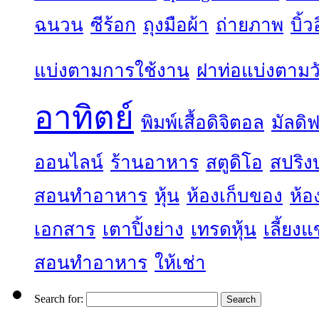
ฉนวน
ซีร้อก
ถุงมือผ้า
ถ่ายภาพ
บิ้
แบ่งตามการใช้งาน
ฝาท่อแบ่งตามวั
อาทิตย์
พิมพ์เสื้อดิจิตอล
มัลดิฟ
ออนไลน์
ร้านอาหาร
สตูดิโอ
สปริง
สอนทำอาหาร
หุ้น
ห้องเก็บของ
ห้อ
เอกสาร
เตาปิ้งย่าง
เทรดหุ้น
เลี้ยง
สอนทำอาหาร
ให้เช่า
Search for: