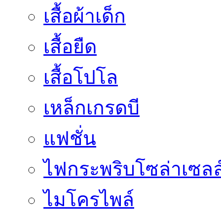
เสื้อผ้าเด็ก
เสื้อยืด
เสื้อโปโล
เหล็กเกรดบี
แฟชั่น
ไฟกระพริบโซล่าเซลล
ไมโครไพล์