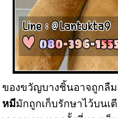
ของขวัญบางชิ้นอาจถูกลื
หมี
มักถูกเก็บรักษาไว้บนเต