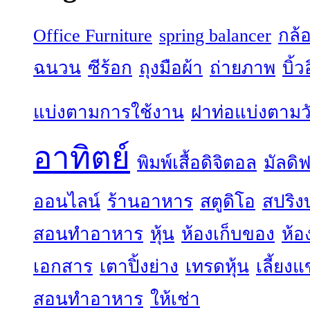
Office Furniture
spring balancer
กล้
ฉนวน
ซีร้อก
ถุงมือผ้า
ถ่ายภาพ
บิ้
แบ่งตามการใช้งาน
ฝาท่อแบ่งตามวั
อาทิตย์
พิมพ์เสื้อดิจิตอล
มัลดิฟ
ออนไลน์
ร้านอาหาร
สตูดิโอ
สปริง
สอนทำอาหาร
หุ้น
ห้องเก็บของ
ห้อ
เอกสาร
เตาปิ้งย่าง
เทรดหุ้น
เลี้ยง
สอนทำอาหาร
ให้เช่า