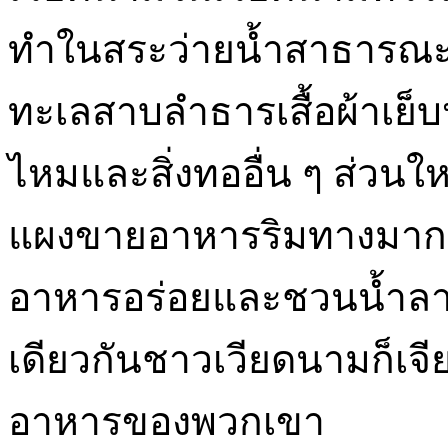
ทำในสระว่ายน้ำสาธารณะ
ทะเลสาบลำธารเสื้อผ้าเย็บปั
ไหมและสิ่งทออื่น ๆ ส่วน
แผงขายอาหารริมทางมากมาย
อาหารอร่อยและชวนน้ำลา
เดียวกันชาวเวียดนามก็เจีย
อาหารของพวกเขา