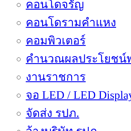
คอนโดจรัญ
คอนโดรามคำแหง
คอมพิวเตอร์
คำนวณผลประโยชน์พ
งานราชการ
จอ LED / LED Displa
จัดส่ง รปภ.