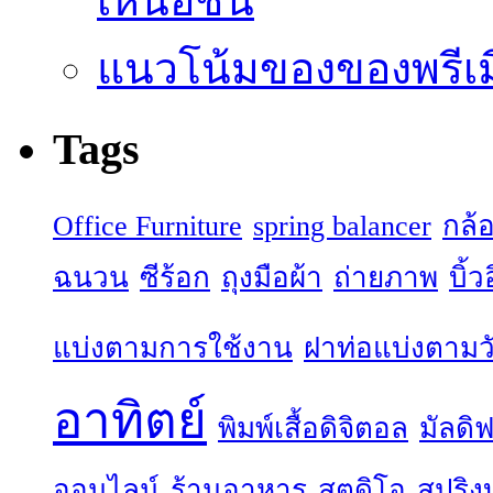
เหนือชั้น
แนวโน้มของของพรีเมี
Tags
Office Furniture
spring balancer
กล้
ฉนวน
ซีร้อก
ถุงมือผ้า
ถ่ายภาพ
บิ้
แบ่งตามการใช้งาน
ฝาท่อแบ่งตามวั
อาทิตย์
พิมพ์เสื้อดิจิตอล
มัลดิฟ
ออนไลน์
ร้านอาหาร
สตูดิโอ
สปริง