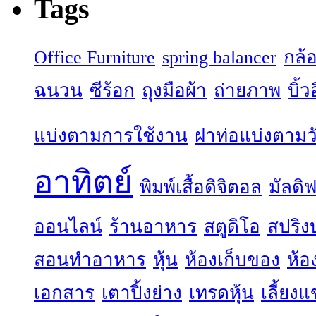
Tags
Office Furniture
spring balancer
กล้
ฉนวน
ซีร้อก
ถุงมือผ้า
ถ่ายภาพ
บิ้
แบ่งตามการใช้งาน
ฝาท่อแบ่งตามวั
อาทิตย์
พิมพ์เสื้อดิจิตอล
มัลดิฟ
ออนไลน์
ร้านอาหาร
สตูดิโอ
สปริง
สอนทำอาหาร
หุ้น
ห้องเก็บของ
ห้อ
เอกสาร
เตาปิ้งย่าง
เทรดหุ้น
เลี้ยง