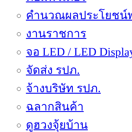
คำนวณผลประโยชน์พ
งานราชการ
จอ LED / LED Displa
จัดส่ง รปภ.
จ้างบริษัท รปภ.
ฉลากสินค้า
ดูฮวงจุ้ยบ้าน